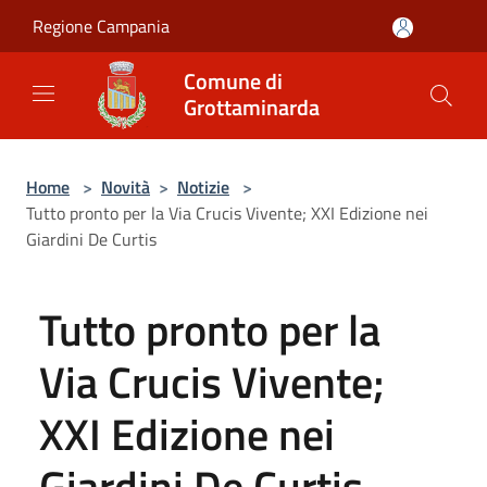
Salta al contenuto principale
Regione Campania
Comune di
Grottaminarda
Home
>
Novità
>
Notizie
>
Tutto pronto per la Via Crucis Vivente; XXI Edizione nei
Giardini De Curtis
Tutto pronto per la
Via Crucis Vivente;
XXI Edizione nei
Giardini De Curtis