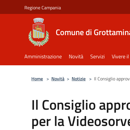
Salta al contenuto principale
Regione Campania
Comune di Grottamin
Amministrazione
Novità
Servizi
Vivere 
Home
>
Novità
>
Notizie
>
Il Consiglio appro
Il Consiglio app
per la Videosorv