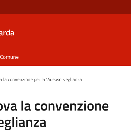
arda
il Comune
va la convenzione per la Videosorveglianza
rova la convenzione
eglianza