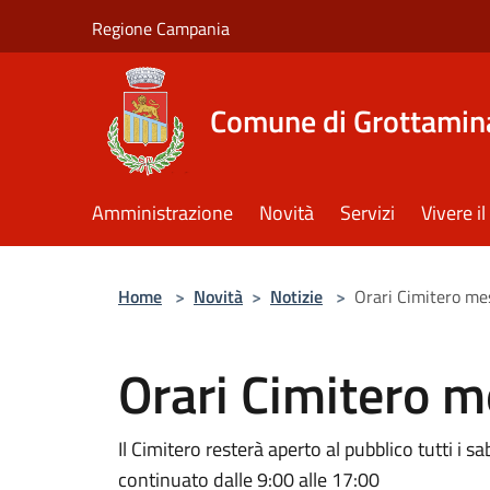
Salta al contenuto principale
Regione Campania
Comune di Grottamin
Amministrazione
Novità
Servizi
Vivere 
Home
>
Novità
>
Notizie
>
Orari Cimitero me
Orari Cimitero m
Il Cimitero resterà aperto al pubblico tutti i
continuato dalle 9:00 alle 17:00