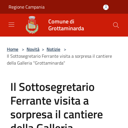
Salta al contenuto principale
Regione Campania
Comune di
Grottaminarda
Home
>
Novità
>
Notizie
>
Il Sottosegretario Ferrante visita a sorpresa il cantiere
della Galleria "Grottaminarda"
Il Sottosegretario
Ferrante visita a
sorpresa il cantiere
della Galleria