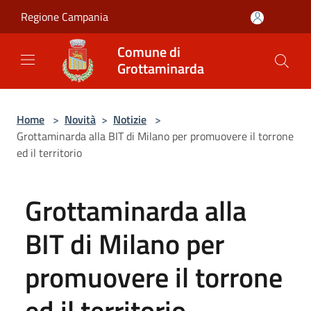
Salta al contenuto principale
Regione Campania
Comune di
Grottaminarda
Home
>
Novità
>
Notizie
>
Grottaminarda alla BIT di Milano per promuovere il torrone
ed il territorio
Grottaminarda alla
BIT di Milano per
promuovere il torrone
ed il territorio