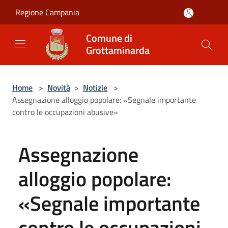
Salta al contenuto principale
Regione Campania
Comune di
Grottaminarda
Home
>
Novità
>
Notizie
>
Assegnazione alloggio popolare: «Segnale importante
contro le occupazioni abusive»
Assegnazione
alloggio popolare:
«Segnale importante
contro le occupazioni