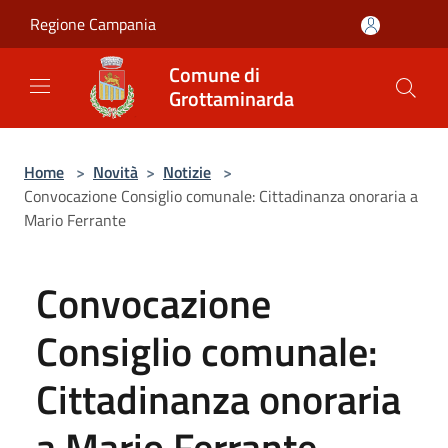
Salta al contenuto principale
Regione Campania
Comune di
Grottaminarda
Home
>
Novità
>
Notizie
>
Convocazione Consiglio comunale: Cittadinanza onoraria a
Mario Ferrante
Convocazione
Consiglio comunale:
Cittadinanza onoraria
a Mario Ferrante