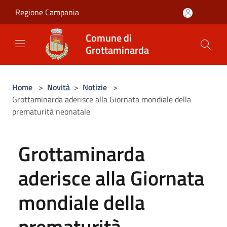
Salta al contenuto principale
Regione Campania
Comune di
Grottaminarda
Home
>
Novità
>
Notizie
>
Grottaminarda aderisce alla Giornata mondiale della
prematurità neonatale
Grottaminarda
aderisce alla Giornata
mondiale della
prematurità