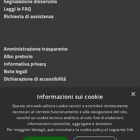
Segnalazione disservizio
Leggi le FAQ
Richiesta di assistenza
Amministrazione trasparente
Albo pretorio
Informativa privacy
Note legali
Dichiarazione di accessibilità
×
Informazioni sui cookie
Questo sito web utilizza cookie tecnici e assimilati strettamente
RSS
Copyright © 2024 •
necessari al corretto funzionamento e alla navigazione del sito,
Accessibilità
Comune di
Grottaminarda
nonché un cookie tecnico analitico al solo fine di elaborare
Privacy
• Powered by
Municipium
informazioni statistiche, aggregate e anonime.
Per maggiori dettagli, può consultare la cookie policy al seguente
link
Cookie
•
Redazione
Mappa del sito