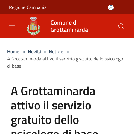
Salta al contenuto principale
Regione Campania
Comune di
Grottaminarda
Home
>
Novità
>
Notizie
>
A Grottaminarda attivo il servizio gratuito dello psicologo
di base
A Grottaminarda
attivo il servizio
gratuito dello
psicologo di base