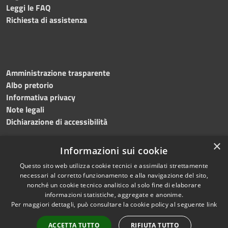
Leggi le FAQ
Richiesta di assistenza
Amministrazione trasparente
Albo pretorio
Informativa privacy
Note legali
Dichiarazione di accessibilità
×
Informazioni sui cookie
Questo sito web utilizza cookie tecnici e assimilati strettamente
RSS
Copyright © 2024 •
necessari al corretto funzionamento e alla navigazione del sito,
Accessibilità
Comune di
Grottaminarda
nonché un cookie tecnico analitico al solo fine di elaborare
Privacy
• Powered by
Municipium
informazioni statistiche, aggregate e anonime.
Per maggiori dettagli, può consultare la cookie policy al seguente
link
Cookie
•
Redazione
Mappa del sito
ACCETTA TUTTO
RIFIUTA TUTTO