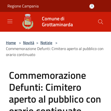
Salta al contenuto principale
Regione Campania
Comune di
Grottaminarda
Home
>
Novità
>
Notizie
>
Commemorazione Defunti: Cimitero aperto al pubblico con
orario continuato
Commemorazione
Defunti: Cimitero
aperto al pubblico con
orario continuato