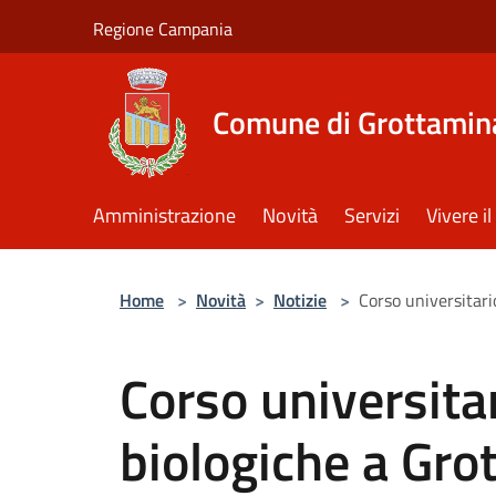
Salta al contenuto principale
Regione Campania
Comune di Grottamin
Amministrazione
Novità
Servizi
Vivere 
Home
>
Novità
>
Notizie
>
Corso universitari
Corso universitar
biologiche a Gro