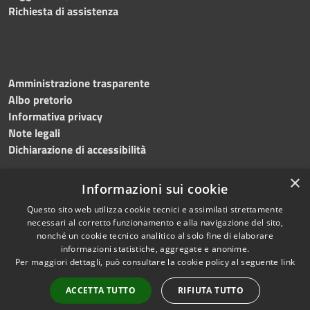
Richiesta di assistenza
Amministrazione trasparente
Albo pretorio
Informativa privacy
Note legali
Dichiarazione di accessibilità
×
Informazioni sui cookie
Questo sito web utilizza cookie tecnici e assimilati strettamente
RSS
Copyright © 2024 •
necessari al corretto funzionamento e alla navigazione del sito,
Accessibilità
Comune di
Grottaminarda
nonché un cookie tecnico analitico al solo fine di elaborare
Privacy
• Powered by
Municipium
informazioni statistiche, aggregate e anonime.
Per maggiori dettagli, può consultare la cookie policy al seguente
link
Cookie
•
Redazione
Mappa del sito
ACCETTA TUTTO
RIFIUTA TUTTO
Numeri utili