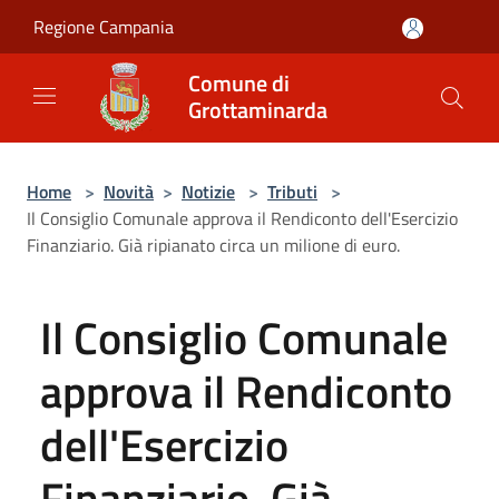
Salta al contenuto principale
Regione Campania
Comune di
Grottaminarda
Home
>
Novità
>
Notizie
>
Tributi
>
Il Consiglio Comunale approva il Rendiconto dell'Esercizio
Finanziario. Già ripianato circa un milione di euro.
Il Consiglio Comunale
approva il Rendiconto
dell'Esercizio
Finanziario. Già