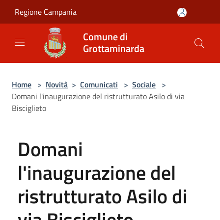
Salta al contenuto principale
Regione Campania
Comune di
Grottaminarda
Home
>
Novità
>
Comunicati
>
Sociale
>
Domani l'inaugurazione del ristrutturato Asilo di via
Bisciglieto
Domani
l'inaugurazione del
ristrutturato Asilo di
via Bisciglieto