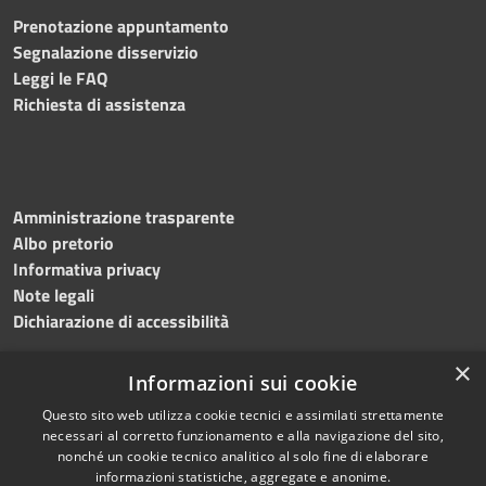
Prenotazione appuntamento
Segnalazione disservizio
Leggi le FAQ
Richiesta di assistenza
Amministrazione trasparente
Albo pretorio
Informativa privacy
Note legali
Dichiarazione di accessibilità
×
Informazioni sui cookie
Questo sito web utilizza cookie tecnici e assimilati strettamente
RSS
Copyright © 2024 •
necessari al corretto funzionamento e alla navigazione del sito,
Accessibilità
Comune di
Grottaminarda
nonché un cookie tecnico analitico al solo fine di elaborare
Privacy
• Powered by
Municipium
informazioni statistiche, aggregate e anonime.