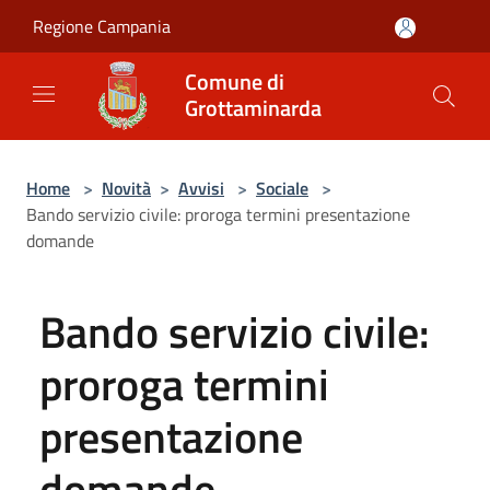
Salta al contenuto principale
Regione Campania
Comune di
Grottaminarda
Home
>
Novità
>
Avvisi
>
Sociale
>
Bando servizio civile: proroga termini presentazione
domande
Bando servizio civile:
proroga termini
presentazione
domande