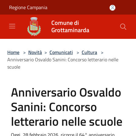
Salta al contenuto principale
Regione Campania
Comune di
Grottaminarda
Home
>
Novità
>
Comunicati
>
Cultura
>
Anniversario Osvaldo Sanini: Concorso letterario nelle
scuole
Anniversario Osvaldo
Sanini: Concorso
letterario nelle scuole
Oggi, 28 febbraio 2026, ricorre il 64° anniversario