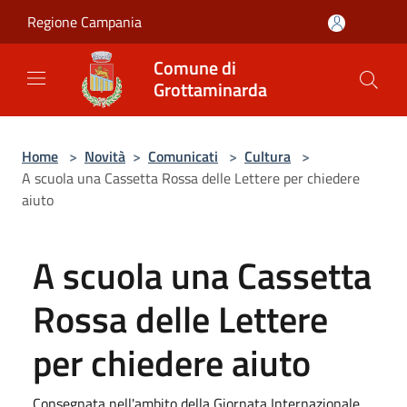
Salta al contenuto principale
Regione Campania
Comune di
Grottaminarda
Home
>
Novità
>
Comunicati
>
Cultura
>
A scuola una Cassetta Rossa delle Lettere per chiedere
aiuto
A scuola una Cassetta
Rossa delle Lettere
per chiedere aiuto
Consegnata nell'ambito della Giornata Internazionale