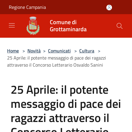
Salta al contenuto principale
Regione Campania
Comune di
Grottaminarda
Home
>
Novità
>
Comunicati
>
Cultura
>
25 Aprile: il potente messaggio di pace dei ragazzi
attraverso il Concorso Letterario Osvaldo Sanini
25 Aprile: il potente
messaggio di pace dei
ragazzi attraverso il
Concorso Letterario