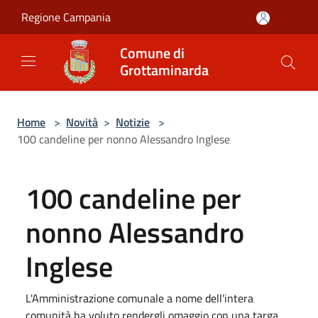
Salta al contenuto principale
Regione Campania
Comune di
Grottaminarda
Home
>
Novità
>
Notizie
>
100 candeline per nonno Alessandro Inglese
100 candeline per
nonno Alessandro
Inglese
L'Amministrazione comunale a nome dell'intera
comunità ha voluto rendergli omaggio con una targa