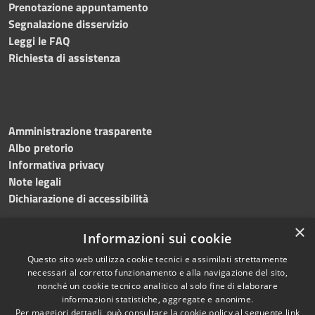
Prenotazione appuntamento
Segnalazione disservizio
Leggi le FAQ
Richiesta di assistenza
Amministrazione trasparente
Albo pretorio
Informativa privacy
Note legali
Dichiarazione di accessibilità
×
Informazioni sui cookie
Questo sito web utilizza cookie tecnici e assimilati strettamente
RSS
Copyright © 2024 •
necessari al corretto funzionamento e alla navigazione del sito,
Accessibilità
Comune di
Grottaminarda
nonché un cookie tecnico analitico al solo fine di elaborare
Privacy
• Powered by
Municipium
informazioni statistiche, aggregate e anonime.
Per maggiori dettagli, può consultare la cookie policy al seguente
link