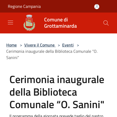
Salta al contenuto principale
Regione Campania
Comune di
Grottaminarda
Home
>
Vivere il Comune
>
Eventi
>
Cerimonia inaugurale della Biblioteca Comunale “O.
Sanini"
Cerimonia inaugurale
della Biblioteca
Comunale “O. Sanini"
Il programma della giornata prevede taglio del nastro,