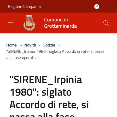
Salta al contenuto principale
Regione Campania
Comune di
Grottaminarda
Home
>
Novità
>
Notizie
>
"SIRENE_Irpinia 1980": siglato Accordo di rete, si passa
alla fase operativa
"SIRENE_Irpinia
1980": siglato
Accordo di rete, si
passa alla fase