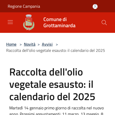
Salta al contenuto principale
Regione Campania
Comune di
Grottaminarda
Home
>
Novità
>
Avvisi
>
Raccolta dell'olio vegetale esausto: il calendario del 2025
Raccolta dell'olio
vegetale esausto: il
calendario del 2025
Martedì 14 gennaio primo giorno di raccolta nel nuovo
anno. Prossimi appuntamenti: 11 marzo, 13 maggio, 8