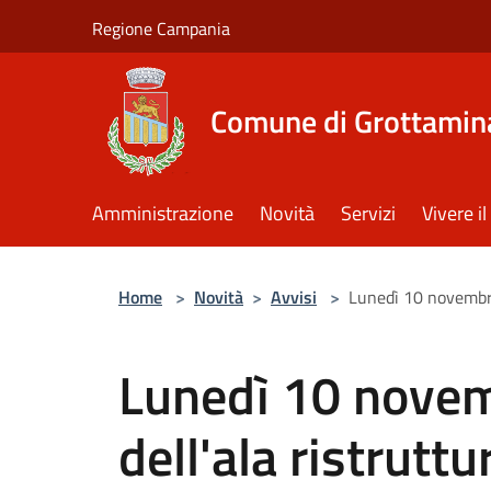
Salta al contenuto principale
Regione Campania
Comune di Grottamin
Amministrazione
Novità
Servizi
Vivere 
Home
>
Novità
>
Avvisi
>
Lunedì 10 novembre 
Lunedì 10 novem
dell'ala ristruttu