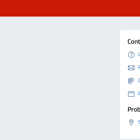
Cont
Prob