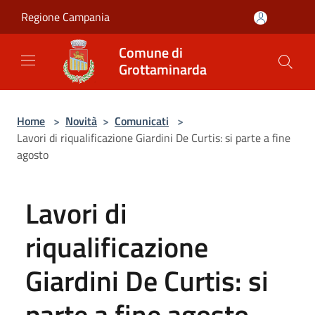
Salta al contenuto principale
Regione Campania
Comune di
Grottaminarda
Home
>
Novità
>
Comunicati
>
Lavori di riqualificazione Giardini De Curtis: si parte a fine
agosto
Lavori di
riqualificazione
Giardini De Curtis: si
parte a fine agosto