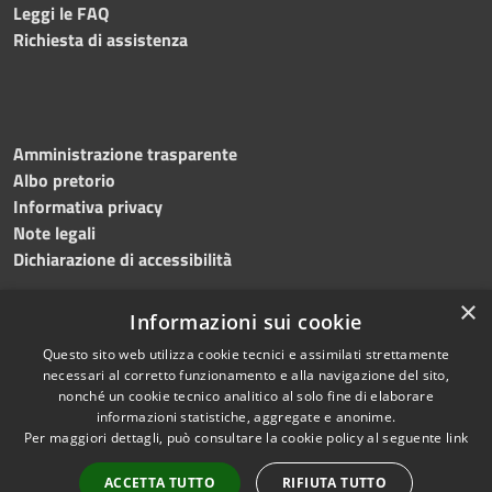
Leggi le FAQ
Richiesta di assistenza
Amministrazione trasparente
Albo pretorio
Informativa privacy
Note legali
Dichiarazione di accessibilità
×
Informazioni sui cookie
Questo sito web utilizza cookie tecnici e assimilati strettamente
RSS
Copyright © 2024 •
necessari al corretto funzionamento e alla navigazione del sito,
Accessibilità
Comune di
Grottaminarda
nonché un cookie tecnico analitico al solo fine di elaborare
Privacy
• Powered by
Municipium
informazioni statistiche, aggregate e anonime.
Per maggiori dettagli, può consultare la cookie policy al seguente
link
Cookie
•
Redazione
Mappa del sito
ACCETTA TUTTO
RIFIUTA TUTTO