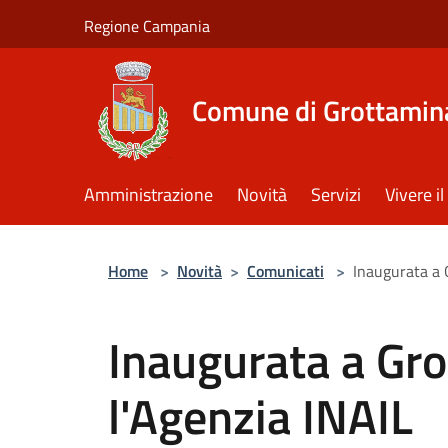
Salta al contenuto principale
Regione Campania
Comune di Grottamin
Amministrazione
Novità
Servizi
Vivere 
Home
>
Novità
>
Comunicati
>
Inaugurata a 
Inaugurata a Gr
l'Agenzia INAIL