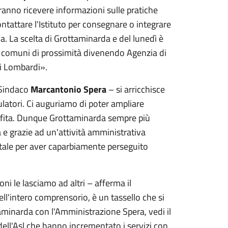
tranno ricevere informazioni sulle pratiche
tattare l'Istituto per consegnare o integrare
. La scelta di Grottaminarda e del lunedì è
nti comuni di prossimità divenendo Agenzia di
ei Lombardi
».
 Sindaco
Marcantonio Spera
– si arricchisce
latori. Ci auguriamo di poter ampliare
l'Ufita. Dunque Grottaminarda sempre più
a e grazie ad un'attività amministrativa
Vitale per aver caparbiamente perseguito
ioni le lasciamo ad altri – afferma il
ell'intero comprensorio, è un tassello che si
taminarda con l'Amministrazione Spera, vedi il
 dell'Asl che hanno incrementato i servizi con