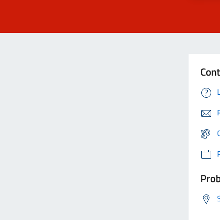
Cont
Prob