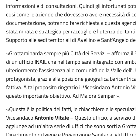
informazioni e di consultazioni. Quindi gli infortunati po
così come le aziende che dovessero avere necessità di con
documentazione, potranno fare richiesta a questa agenzia
stata mirata e strategica per raccogliere l'utenza dei ta
Supporto alle sedi territoriali di Avellino e Sant'Angelo d
«Grottaminarda sempre più Città dei Servizi – afferma il
di un ufficio INAIL che nel tempo sarà integrato con ambu
ulteriormente l'assistenza alle comunità della Valle del
protagonista, grazie alla posizione geografica baricentric
fattiva. A tal proposito ringrazio il Vicesindaco Antonio 
questo importante obiettivo. Ad Maiora Semper ».
«Questa è la politica dei fatti, le chiacchiere e le speculaz
Vicesindaco
Antonio Vitale
– Questo ufficio, a servizio d
aggiunge ad un'altra serie di uffici che sono sorti a Grot
Dipartimento di Igiene e Prevenzione Sanitaria, gli Uffici