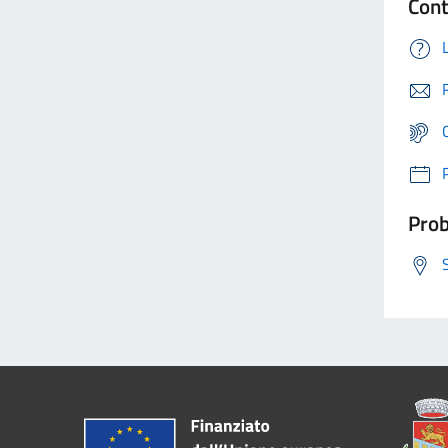
Cont
Prob