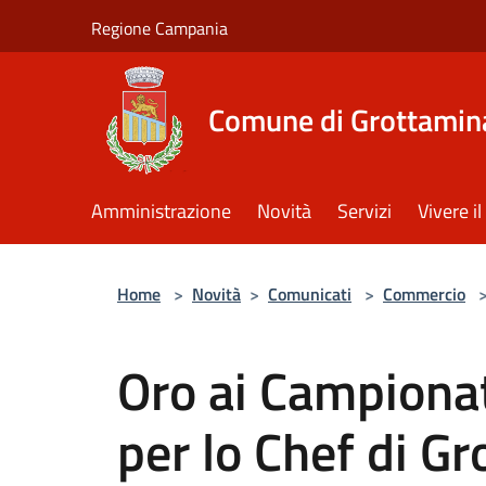
Salta al contenuto principale
Regione Campania
Comune di Grottamin
Amministrazione
Novità
Servizi
Vivere 
Home
>
Novità
>
Comunicati
>
Commercio
Oro ai Campionat
per lo Chef di G