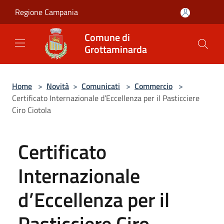
Salta al contenuto principale
Regione Campania
Comune di
Grottaminarda
Home
>
Novità
>
Comunicati
>
Commercio
>
Certificato Internazionale d’Eccellenza per il Pasticciere
Ciro Ciotola
Certificato
Internazionale
d’Eccellenza per il
Pasticciere Ciro