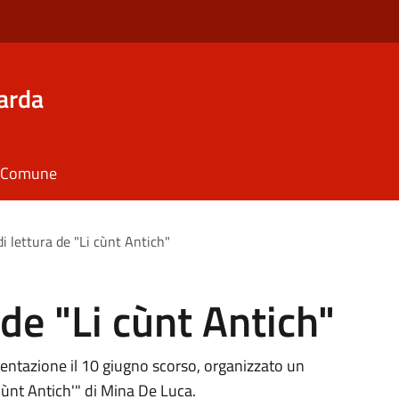
arda
il Comune
i lettura de "Li cùnt Antich"
 de "Li cùnt Antich"
ntazione il 10 giugno scorso, organizzato un
ùnt Antich'" di Mina De Luca.