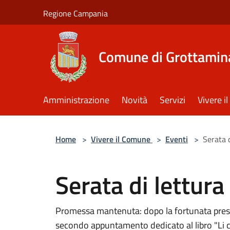
Salta al contenuto principale
Regione Campania
Comune di Grottamin
Amministrazione
Novità
Servizi
Vivere 
Home
>
Vivere il Comune
>
Eventi
>
Serata d
Serata di lettura
Promessa mantenuta: dopo la fortunata prese
secondo appuntamento dedicato al libro "Li c