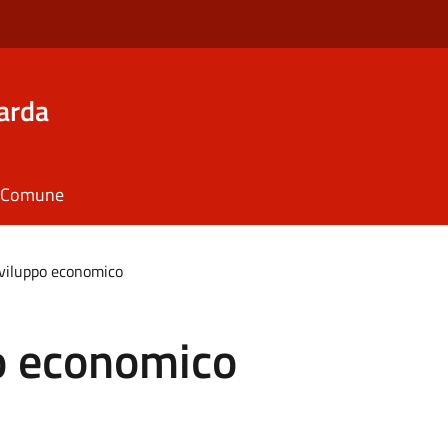
arda
il Comune
sviluppo economico
po economico