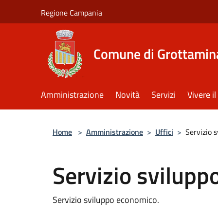
Salta al contenuto principale
Regione Campania
Comune di Grottamin
Amministrazione
Novità
Servizi
Vivere 
Home
>
Amministrazione
>
Uffici
>
Servizio 
Servizio svilup
Servizio sviluppo economico.