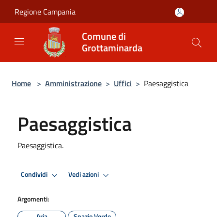
Salta al contenuto principale
Regione Campania
Comune di
Grottaminarda
Home
>
Amministrazione
>
Uffici
>
Paesaggistica
Paesaggistica
Paesaggistica.
Condividi
Vedi azioni
Argomenti:
Aria
Spazio Verde