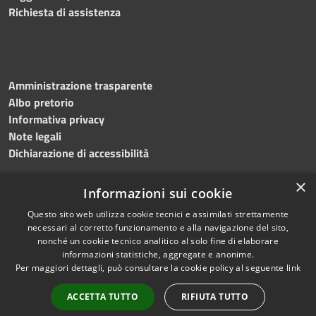
Richiesta di assistenza
Amministrazione trasparente
Albo pretorio
Informativa privacy
Note legali
Dichiarazione di accessibilità
×
Informazioni sui cookie
Questo sito web utilizza cookie tecnici e assimilati strettamente
RSS
Copyright © 2024 •
necessari al corretto funzionamento e alla navigazione del sito,
Accessibilità
Comune di
Grottaminarda
nonché un cookie tecnico analitico al solo fine di elaborare
Privacy
• Powered by
Municipium
informazioni statistiche, aggregate e anonime.
Per maggiori dettagli, può consultare la cookie policy al seguente
link
Cookie
•
Redazione
Mappa del sito
ACCETTA TUTTO
RIFIUTA TUTTO
Numeri utili