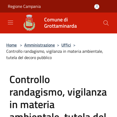
Salta al contenuto principale
Regione Campania
Comune di
Grottaminarda
Home
>
Amministrazione
>
Uffici
>
Controllo randagismo, vigilanza in materia ambientale,
tutela del decoro pubblico
Controllo
randagismo, vigilanza
in materia
ambientale, tutela del