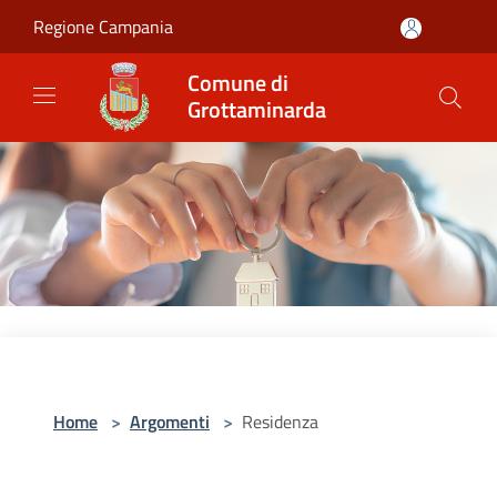
Salta al contenuto principale
Regione Campania
Comune di
Grottaminarda
Home
>
Argomenti
>
Residenza