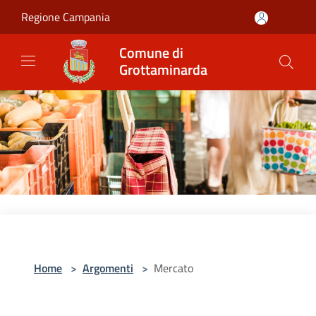
Salta al contenuto principale
Regione Campania
Comune di
Grottaminarda
Home
>
Argomenti
>
Mercato