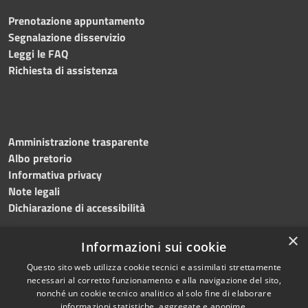
Prenotazione appuntamento
Segnalazione disservizio
Leggi le FAQ
Richiesta di assistenza
Amministrazione trasparente
Albo pretorio
Informativa privacy
Note legali
Dichiarazione di accessibilità
×
Informazioni sui cookie
Questo sito web utilizza cookie tecnici e assimilati strettamente
RSS
Copyright © 2024 •
necessari al corretto funzionamento e alla navigazione del sito,
Accessibilità
Comune di
Grottaminarda
nonché un cookie tecnico analitico al solo fine di elaborare
Privacy
• Powered by
Municipium
informazioni statistiche, aggregate e anonime.