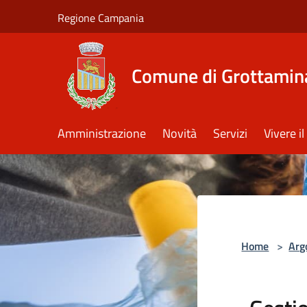
Salta al contenuto principale
Regione Campania
Comune di Grottamin
Amministrazione
Novità
Servizi
Vivere 
Home
>
Arg