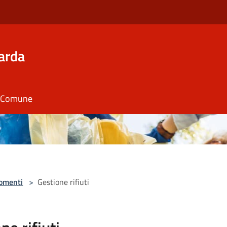
arda
il Comune
omenti
>
Gestione rifiuti