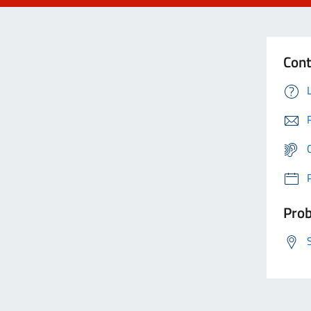
Cont
Prob