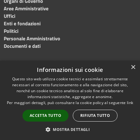
Organi di Governo
Aree Amministrative
Uffici
Enti e fondazioni
Politici
Personale Amministrativo
Documenti e dati
CATEGORIE DI SERVIZIO
×
Informazioni sui cookie
Anagrafe e stato civile
Questo sito web utilizza cookie tecnici e assimilati strettamente
necessari al corretto funzionamento e alla navigazione del sito,
Cultura e tempo libero
nonché un cookie tecnico analitico al solo fine di elaborare
Vita lavorativa
informazioni statistiche, aggregate e anonime.
Imprese e Commercio
Per maggiori dettagli, può consultare la cookie policy al seguente
link
Catasto e urbanistica
Mobilità e trasporti
ACCETTA TUTTO
RIFIUTA TUTTO
MOSTRA DETTAGLI