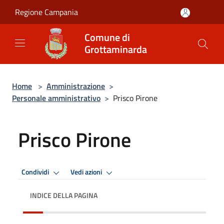
Salta al contenuto principale
Regione Campania
Comune di
Grottaminarda
Home
>
Amministrazione
>
Personale amministrativo
>
Prisco Pirone
Prisco Pirone
Condividi
Vedi azioni
INDICE DELLA PAGINA