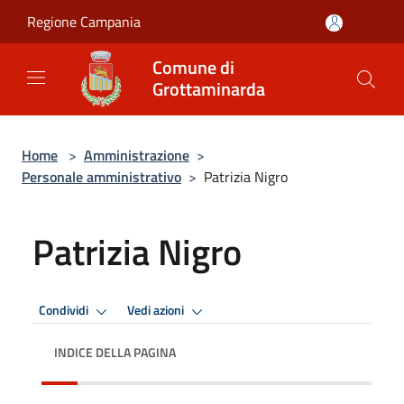
Salta al contenuto principale
Regione Campania
Comune di
Grottaminarda
Home
>
Amministrazione
>
Personale amministrativo
>
Patrizia Nigro
Patrizia Nigro
Condividi
Vedi azioni
INDICE DELLA PAGINA