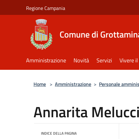
Salta al contenuto principale
Regione Campania
Comune di Grottamin
Amministrazione
Novità
Servizi
Vivere 
Home
>
Amministrazione
>
Personale amminis
Annarita Melucc
INDICE DELLA PAGINA