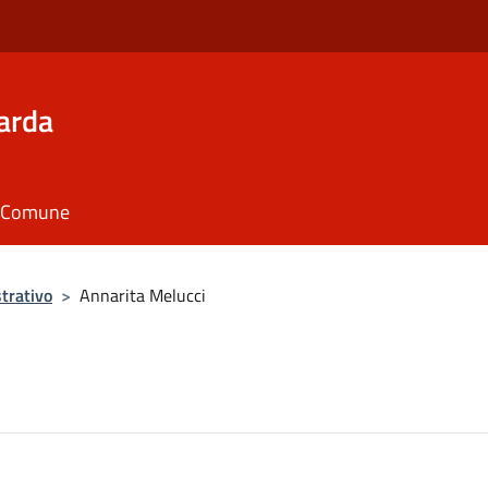
arda
il Comune
trativo
>
Annarita Melucci
i