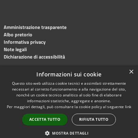
Amministrazione trasparente
Albo pretorio
Informativa privacy
Note legali
Dichiarazione di accessibilità
×
Informazioni sui cookie
Questo sito web utilizza cookie tecnici e assimilati strettamente
RSS
Copyright © 2024 •
necessari al corretto funzionamento e alla navigazione del sito,
Accessibilità
Comune di
Grottaminarda
nonché un cookie tecnico analitico al solo fine di elaborare
Privacy
• Powered by
Municipium
informazioni statistiche, aggregate e anonime.
Per maggiori dettagli, può consultare la cookie policy al seguente
link
Cookie
•
Redazione
Mappa del sito
ACCETTA TUTTO
RIFIUTA TUTTO
Numeri utili
PEC
MOSTRA DETTAGLI