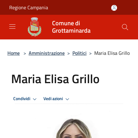
Salta al contenuto principale
Regione Campania
Comune di
Grottaminarda
Home
>
Amministrazione
>
Politici
>
Maria Elisa Grillo
Maria Elisa Grillo
Condividi
Vedi azioni