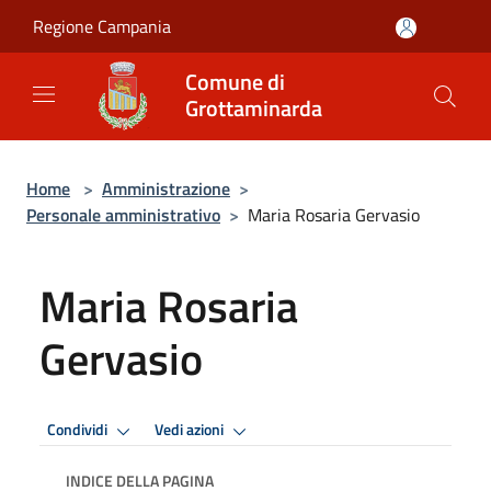
Salta al contenuto principale
Regione Campania
Comune di
Grottaminarda
Home
>
Amministrazione
>
Personale amministrativo
>
Maria Rosaria Gervasio
Maria Rosaria
Gervasio
Condividi
Vedi azioni
INDICE DELLA PAGINA