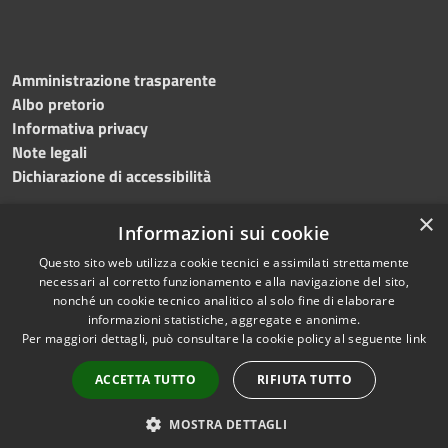
Amministrazione trasparente
Albo pretorio
Informativa privacy
Note legali
Dichiarazione di accessibilità
×
Informazioni sui cookie
Questo sito web utilizza cookie tecnici e assimilati strettamente
RSS
Copyright © 2024 •
necessari al corretto funzionamento e alla navigazione del sito,
Accessibilità
Comune di
Grottaminarda
nonché un cookie tecnico analitico al solo fine di elaborare
Privacy
• Powered by
Municipium
informazioni statistiche, aggregate e anonime.
Per maggiori dettagli, può consultare la cookie policy al seguente
link
Cookie
•
Redazione
Mappa del sito
ACCETTA TUTTO
RIFIUTA TUTTO
Numeri utili
PEC
MOSTRA DETTAGLI