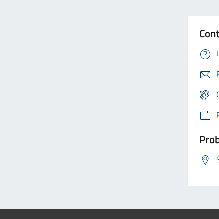
Cont
Prob