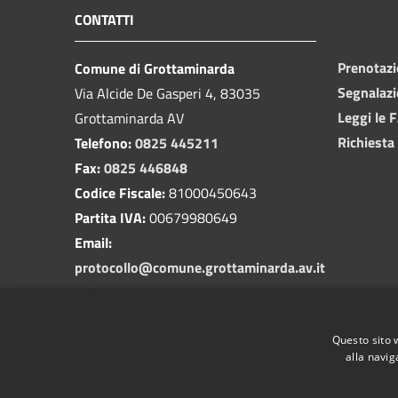
CONTATTI
Prenotaz
Comune di Grottaminarda
Segnalazi
Via Alcide De Gasperi 4, 83035
Leggi le 
Grottaminarda AV
Richiesta
Telefono:
0825 445211
Fax:
0825 446848
Codice Fiscale:
81000450643
Partita IVA:
00679980649
Email:
protocollo@comune.grottaminarda.av.it
PEC:
protocollo.grottaminarda@asmepec.it
Questo sito 
alla navig