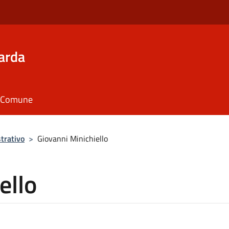
arda
il Comune
trativo
>
Giovanni Minichiello
ello