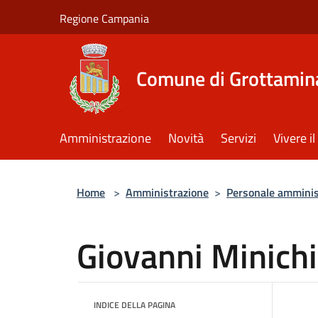
Salta al contenuto principale
Regione Campania
Comune di Grottamin
Amministrazione
Novità
Servizi
Vivere 
Home
>
Amministrazione
>
Personale amminis
Giovanni Minichi
INDICE DELLA PAGINA