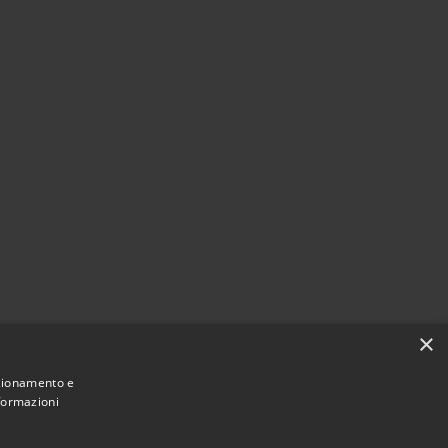
×
nzionamento e
nformazioni