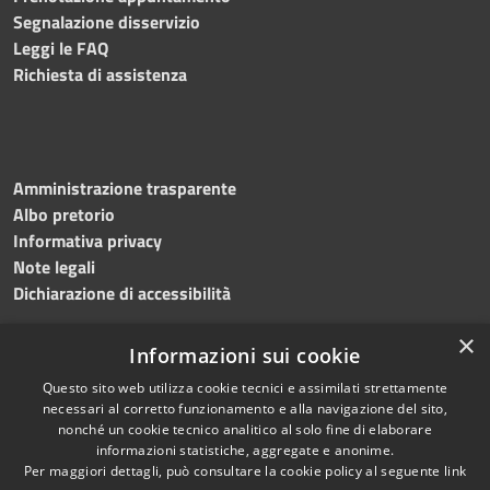
Segnalazione disservizio
Leggi le FAQ
Richiesta di assistenza
Amministrazione trasparente
Albo pretorio
Informativa privacy
Note legali
Dichiarazione di accessibilità
×
Informazioni sui cookie
Questo sito web utilizza cookie tecnici e assimilati strettamente
RSS
Copyright © 2024 •
necessari al corretto funzionamento e alla navigazione del sito,
Accessibilità
Comune di
Grottaminarda
nonché un cookie tecnico analitico al solo fine di elaborare
Privacy
• Powered by
Municipium
informazioni statistiche, aggregate e anonime.
Per maggiori dettagli, può consultare la cookie policy al seguente
link
Cookie
•
Redazione