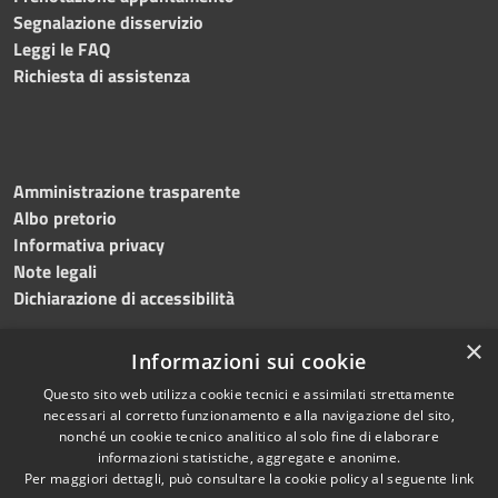
Segnalazione disservizio
Leggi le FAQ
Richiesta di assistenza
Amministrazione trasparente
Albo pretorio
Informativa privacy
Note legali
Dichiarazione di accessibilità
×
Informazioni sui cookie
Questo sito web utilizza cookie tecnici e assimilati strettamente
RSS
Copyright © 2024 •
necessari al corretto funzionamento e alla navigazione del sito,
Accessibilità
Comune di
Grottaminarda
nonché un cookie tecnico analitico al solo fine di elaborare
Privacy
• Powered by
Municipium
informazioni statistiche, aggregate e anonime.
Per maggiori dettagli, può consultare la cookie policy al seguente
link
Cookie
•
Redazione