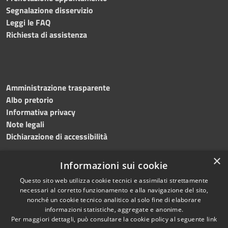
Segnalazione disservizio
Leggi le FAQ
Richiesta di assistenza
Amministrazione trasparente
Albo pretorio
Informativa privacy
Note legali
Dichiarazione di accessibilità
×
Informazioni sui cookie
Questo sito web utilizza cookie tecnici e assimilati strettamente
RSS
Copyright © 2024 •
necessari al corretto funzionamento e alla navigazione del sito,
Accessibilità
Comune di
Grottaminarda
nonché un cookie tecnico analitico al solo fine di elaborare
Privacy
• Powered by
Municipium
informazioni statistiche, aggregate e anonime.
Per maggiori dettagli, può consultare la cookie policy al seguente
link
Cookie
•
Redazione