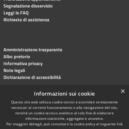
Segnalazione disservizio
Leggi le FAQ
Richiesta di assistenza
Amministrazione trasparente
Albo pretorio
Informativa privacy
Note legali
Dichiarazione di accessibilità
×
Informazioni sui cookie
Questo sito web utilizza cookie tecnici e assimilati strettamente
RSS
Copyright © 2024 •
necessari al corretto funzionamento e alla navigazione del sito,
Accessibilità
Comune di
Grottaminarda
nonché un cookie tecnico analitico al solo fine di elaborare
Privacy
• Powered by
Municipium
informazioni statistiche, aggregate e anonime.
Per maggiori dettagli, può consultare la cookie policy al seguente
link
Cookie
•
Redazione