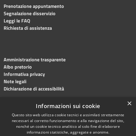
Prenotazione appuntamento
Segnalazione disservizio
Leggi le FAQ
Richiesta di assistenza
Amministrazione trasparente
Albo pretorio
Informativa privacy
Note legali
Dichiarazione di accessibilità
×
Informazioni sui cookie
Questo sito web utilizza cookie tecnici e assimilati strettamente
RSS
Copyright © 2024 •
necessari al corretto funzionamento e alla navigazione del sito,
Accessibilità
Comune di
Grottaminarda
nonché un cookie tecnico analitico al solo fine di elaborare
Privacy
• Powered by
Municipium
informazioni statistiche, aggregate e anonime.