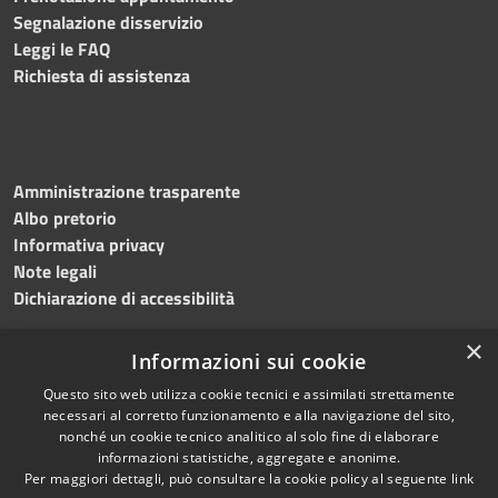
Segnalazione disservizio
Leggi le FAQ
Richiesta di assistenza
Amministrazione trasparente
Albo pretorio
Informativa privacy
Note legali
Dichiarazione di accessibilità
×
Informazioni sui cookie
Questo sito web utilizza cookie tecnici e assimilati strettamente
RSS
Copyright © 2024 •
necessari al corretto funzionamento e alla navigazione del sito,
Accessibilità
Comune di
Grottaminarda
nonché un cookie tecnico analitico al solo fine di elaborare
Privacy
• Powered by
Municipium
informazioni statistiche, aggregate e anonime.
Per maggiori dettagli, può consultare la cookie policy al seguente
link
Cookie
•
Redazione