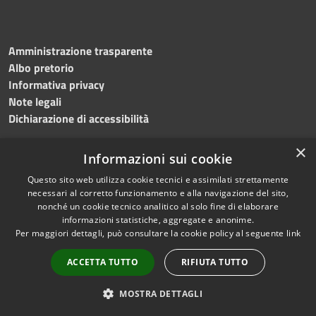
Amministrazione trasparente
Albo pretorio
Informativa privacy
Note legali
Dichiarazione di accessibilità
×
Informazioni sui cookie
Questo sito web utilizza cookie tecnici e assimilati strettamente
RSS
Copyright © 2024 •
necessari al corretto funzionamento e alla navigazione del sito,
Accessibilità
Comune di
Grottaminarda
nonché un cookie tecnico analitico al solo fine di elaborare
Privacy
• Powered by
Municipium
informazioni statistiche, aggregate e anonime.
Per maggiori dettagli, può consultare la cookie policy al seguente
link
Cookie
•
Redazione
Mappa del sito
ACCETTA TUTTO
RIFIUTA TUTTO
Numeri utili
PEC
MOSTRA DETTAGLI