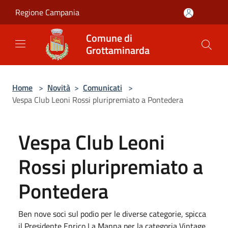
Salta al contenuto principale
Regione Campania
Comune di
Grottaminarda
Home
>
Novità
>
Comunicati
>
Vespa Club Leoni Rossi pluripremiato a Pontedera
Vespa Club Leoni
Rossi pluripremiato a
Pontedera
Ben nove soci sul podio per le diverse categorie, spicca
il Presidente Enrico La Manna per la categoria Vintage