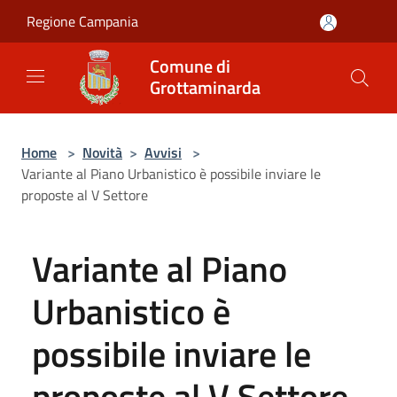
Salta al contenuto principale
Regione Campania
Comune di
Grottaminarda
Home
>
Novità
>
Avvisi
>
Variante al Piano Urbanistico è possibile inviare le
proposte al V Settore
Variante al Piano
Urbanistico è
possibile inviare le
proposte al V Settore