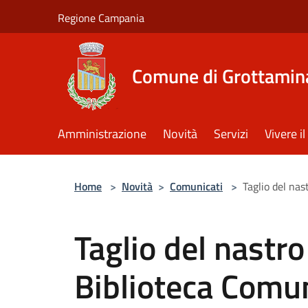
Salta al contenuto principale
Regione Campania
Comune di Grottamin
Amministrazione
Novità
Servizi
Vivere 
Home
>
Novità
>
Comunicati
>
Taglio del na
Taglio del nastro
Biblioteca Comu