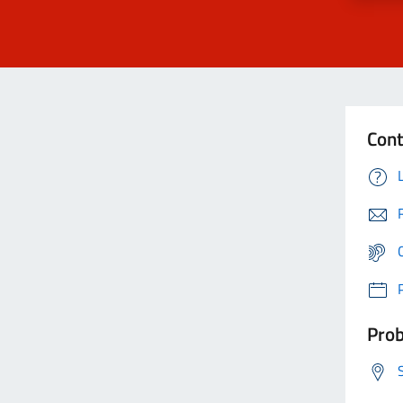
Cont
Prob