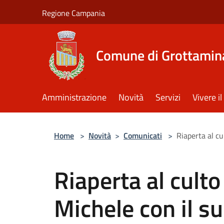
Salta al contenuto principale
Regione Campania
Comune di Grottamin
Amministrazione
Novità
Servizi
Vivere 
Home
>
Novità
>
Comunicati
>
Riaperta al cu
Riaperta al culto
Michele con il s