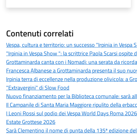
Contenuti correlati
Vespa, cultura e territorio: un successo "Irpinia in Vesp
"Irpinia in Vespa Show ": la scrittrice Paola Scarsi ospite 
Grottaminarda canta con i Nomadi: una serata da ricord
Francesca Albanese a Grottaminarda presenta il suo nuovo
Irpinia terra di eccellenze nella produzione olivicola: a G
"Extravergini" di Slow Food
Nuovo finanziamento per la Biblioteca comunale: sarà all
Il Campanile di Santa Maria Maggiore ripulito della erbacce
I Leoni Rossi sul podio dei Vespa World Days Roma 2026
Estate Grottese 2026
Sarà Clementino il nome di punta della 135ª edizione del